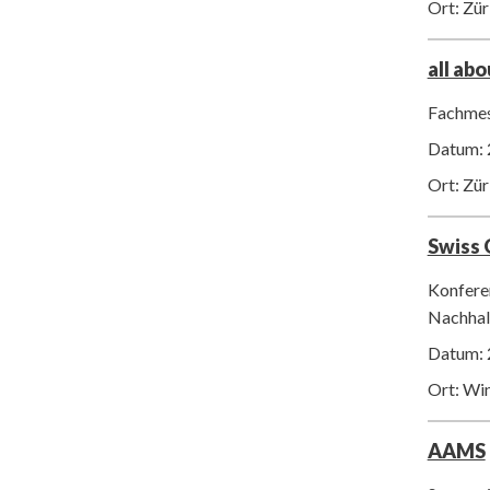
Ort: Zür
all ab
Fachmes
Datum: 
Ort: Zür
Swiss
Konfere
Nachhalt
Datum: 
Ort: Wi
AAMS