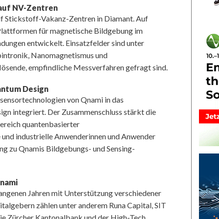
auf NV-Zentren
f Stickstoff-Vakanz-Zentren in Diamant. Auf
Plattformen für magnetische Bildgebung im
ngen entwickelt. Einsatzfelder sind unter
pintronik, Nanomagnetismus und
lösende, empfindliche Messverfahren gefragt sind.
antum Design
ensortechnologien von Qnami in das
gn integriert. Der Zusammenschluss stärkt die
reich quantenbasierter
 und industrielle Anwenderinnen und Anwender
ang zu Qnamis Bildgebungs- und Sensing-
Qnami
gangenen Jahren mit Unterstützung verschiedener
italgebern zählen unter anderem Runa Capital, SIT
 die Zürcher Kantonalbank und der High-Tech