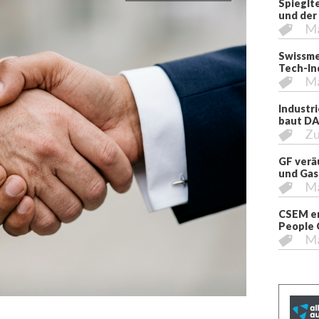
Spieglt
und der
M
Swissme
Tech-In
M
Industr
baut DA
Zu
GF verä
und Gas
M
CSEM er
People 
M