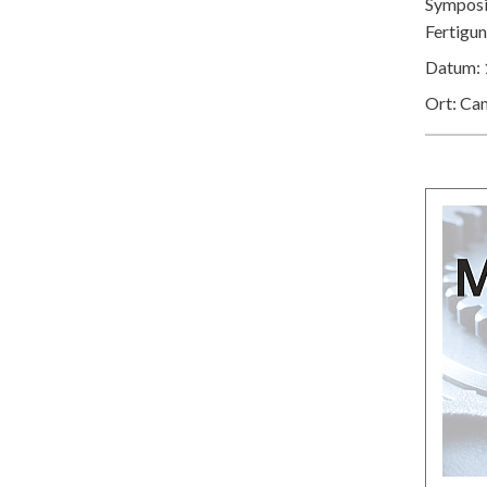
Symposiu
Fertigu
Datum: 
Ort: Ca