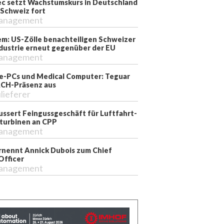
ec setzt Wachstumskurs in Deutschland
 Schweiz fort
anagement
m: US-Zölle benachteiligen Schweizer
dustrie erneut gegenüber der EU
anagement
ie-PCs und Medical Computer: Teguar
CH-Präsenz aus
lieferer
ussert Feingussgeschäft für Luftfahrt-
turbinen an CPP
anagement
nennt Annick Dubois zum Chief
Officer
anagement