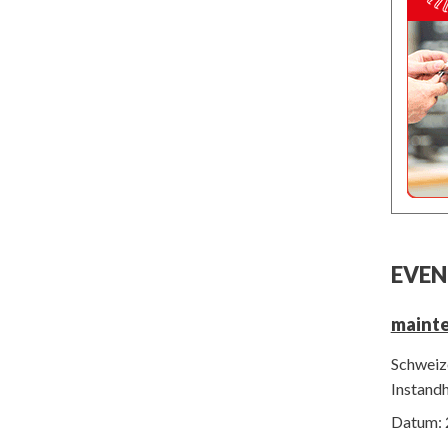
EVEN
maint
Schweize
Instand
Datum: 