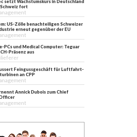
ec setzt Wachstumskurs in Deutschland
 Schweiz fort
anagement
m: US-Zölle benachteiligen Schweizer
dustrie erneut gegenüber der EU
anagement
ie-PCs und Medical Computer: Teguar
CH-Präsenz aus
lieferer
ussert Feingussgeschäft für Luftfahrt-
turbinen an CPP
anagement
nennt Annick Dubois zum Chief
Officer
anagement