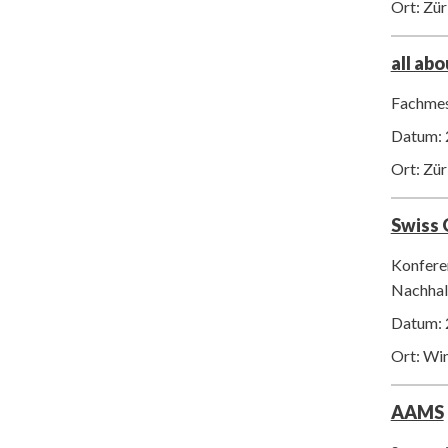
Ort: Zür
all ab
Fachmes
Datum: 
Ort: Zür
Swiss
Konfere
Nachhalt
Datum: 
Ort: Wi
AAMS