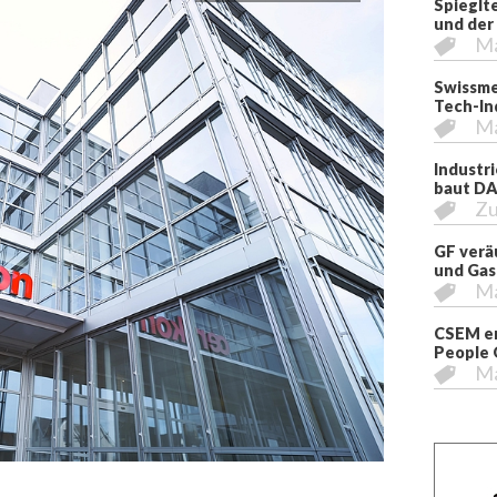
Spieglt
und der
M
Swissme
Tech-In
M
Industr
baut DA
Zu
GF verä
und Gas
M
CSEM er
People 
M