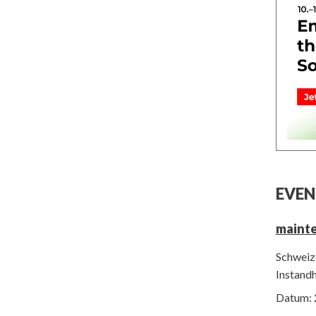
EVEN
maint
Schweize
Instand
Datum: 