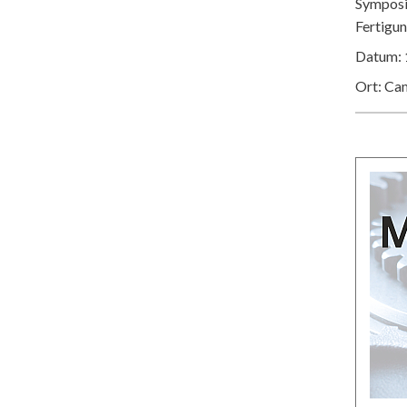
Symposiu
Fertigu
Datum: 
Ort: Ca