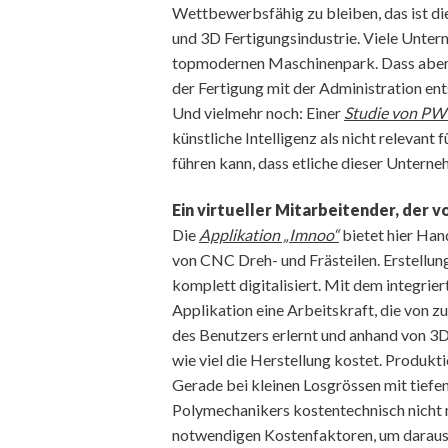
Wettbewerbsfähig zu bleiben, das ist d
und 3D Fertigungsindustrie. Viele Unter
topmodernen Maschinenpark. Dass aber l
der Fertigung mit der Administration en
Und vielmehr noch: Einer
Studie von P
künstliche Intelligenz als nicht relevan
führen kann, dass etliche dieser Untern
Ein virtueller Mitarbeitender, der v
Die
Applikation „Imnoo“
bietet hier Han
von CNC Dreh- und Frästeilen. Erstellun
komplett digitalisiert. Mit dem integriert
Applikation eine Arbeitskraft, die von 
des Benutzers erlernt und anhand von 3
wie viel die Herstellung kostet. Produk
Gerade bei kleinen Losgrössen mit tiefe
Polymechanikers kostentechnisch nicht 
notwendigen Kostenfaktoren, um daraus 