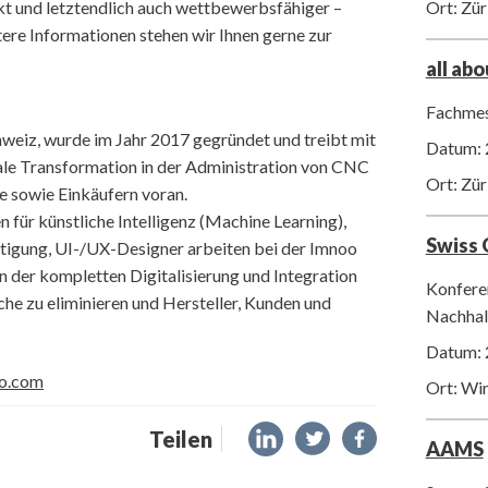
arkt und letztendlich auch wettbewerbsfähiger –
Ort: Zür
itere Informationen stehen wir Ihnen gerne zur
all ab
Fachmes
hweiz, wurde im Jahr 2017 gegründet und treibt mit
Datum: 
ale Transformation in der Administration von CNC
Ort: Zür
e sowie Einkäufern voran.
n für künstliche Intelligenz (Machine Learning),
Swiss
tigung, UI-/UX-Designer arbeiten bei der Imnoo
n der kompletten Digitalisierung und Integration
Konfere
 zu eliminieren und Hersteller, Kunden und
Nachhalt
Datum: 
o.com
Ort: Wi
Teilen
AAMS