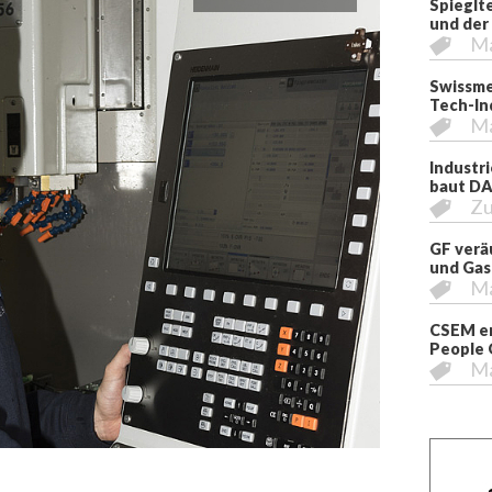
Spieglt
und der
M
Swissme
Tech-In
M
Industr
baut DA
Zu
GF verä
und Gas
M
CSEM er
People 
M