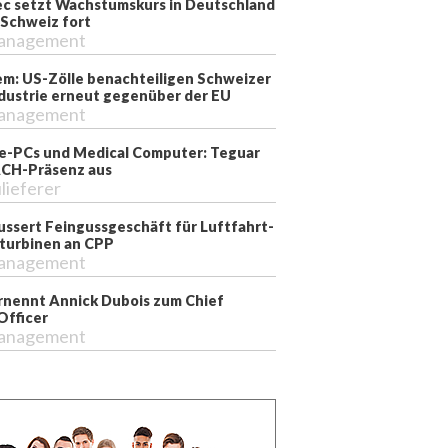
ec setzt Wachstumskurs in Deutschland
 Schweiz fort
anagement
m: US-Zölle benachteiligen Schweizer
dustrie erneut gegenüber der EU
anagement
ie-PCs und Medical Computer: Teguar
CH-Präsenz aus
lieferer
ussert Feingussgeschäft für Luftfahrt-
turbinen an CPP
anagement
nennt Annick Dubois zum Chief
Officer
anagement