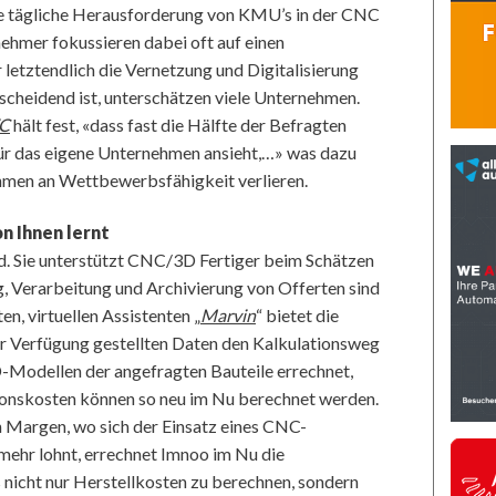
ie tägliche Herausforderung von KMU’s in der CNC
nehmer fokussieren dabei oft auf einen
etztendlich die Vernetzung und Digitalisierung
tscheidend ist, unterschätzen viele Unternehmen.
WC
hält fest, «dass fast die Hälfte der Befragten
t für das eigene Unternehmen ansieht,…» was dazu
ehmen an Wettbewerbsfähigkeit verlieren.
on Ihnen lernt
d. Sie unterstützt CNC/3D Fertiger beim Schätzen
g, Verarbeitung und Archivierung von Offerten sind
en, virtuellen Assistenten „
Marvin
“ bietet die
zur Verfügung gestellten Daten den Kalkulationsweg
D-Modellen der angefragten Bauteile errechnet,
tionskosten können so neu im Nu berechnet werden.
n Margen, wo sich der Einsatz eines CNC-
mehr lohnt, errechnet Imnoo im Nu die
nicht nur Herstellkosten zu berechnen, sondern