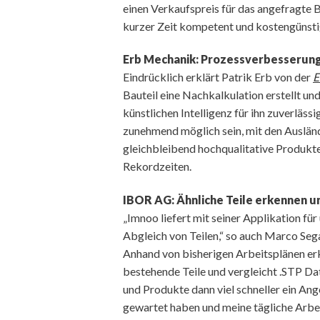
einen Verkaufspreis für das angefragte B
kurzer Zeit kompetent und kostengünst
Erb Mechanik: Prozessverbesserung
Eindrücklich erklärt Patrik Erb von der
E
Bauteil eine Nachkalkulation erstellt un
künstlichen Intelligenz für ihn zuverläss
zunehmend möglich sein, mit den Auslä
gleichbleibend hochqualitative Produkte
Rekordzeiten.
IBOR AG: Ähnliche Teile erkennen u
„Imnoo liefert mit seiner Applikation fü
Abgleich von Teilen,“ so auch Marco Seg
Anhand von bisherigen Arbeitsplänen erk
bestehende Teile und vergleicht .STP Dat
und Produkte dann viel schneller ein Ange
gewartet haben und meine tägliche Arb