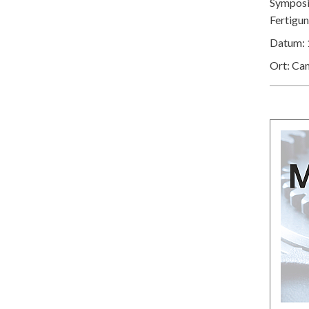
Symposiu
Fertigu
Datum: 
Ort: Ca