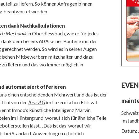
auteil zu liefern. So können Anfragen binnen
ig beantwortet werden.
en dank Nachkalkulationen
rb Mechanik
in Oberdiessbach, wie er für jedes
d dank dem bereits 60% seiner Bauteile mit der
ig gerechnet werden. So wird es in seinen Augen
ndischen Mitbewerbern mitzuhalten und dazu
 zu liefern und das wo immer möglich in
EVEN
nd automatisiert offerieren
r uns einen entscheidenden Mehrwert und das ist der
maint
attini von der
Ibor AG
im Luzernischen Ettiswil.
ennt Imnoo’s künstliche Intelligenz Marvin
Schweize
eien im Hintergrund, worauf sich für ähnliche Teile
Instand
bot erstellen lässt. „Das ist das, worauf wir
Datum: 
eit bei Standard-Anwendungen erheblich