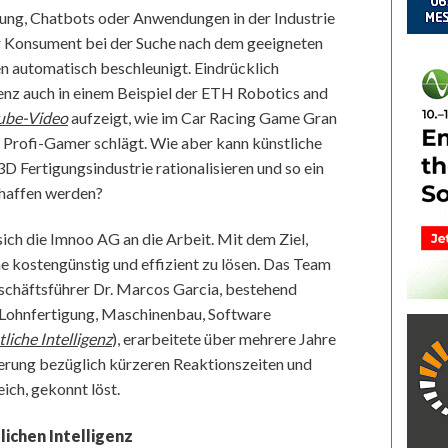
ung, Chatbots oder Anwendungen in der Industrie
der Konsument bei der Suche nach dem geeigneten
n automatisch beschleunigt. Eindrücklich
genz auch in einem Beispiel der ETH Robotics and
ube-Video
aufzeigt, wie im Car Racing Game Gran
z, Profi-Gamer schlägt. Wie aber kann künstliche
D Fertigungsindustrie rationalisieren und so ein
chaffen werden?
ich die Imnoo AG an die Arbeit. Mit dem Ziel,
 kostengünstig und effizient zu lösen. Das Team
chäftsführer Dr. Marcos Garcia, bestehend
 Lohnfertigung, Maschinenbau, Software
liche Intelligenz
), erarbeitete über mehrere Jahre
derung bezüglich kürzeren Reaktionszeiten und
ich, gekonnt löst.
ichen Intelligenz