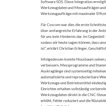
Software SDS. Diese Integration ermögl
Werkzeugdaten und Messaufträgen und v
Werkzeugaufträge mit maximaler Effizie
Für Coscom war dies die erste Schnittste
über umfangreiche Erfahrung in der Anbi
für uns kein Hindernis dar. Im Gegenteil
sodass wir heute sagen können, dass un
ist“, erklärt Christian Erlinger, Geschäft
Infolgedessen konnte Nussbaum seinen
verbessern. Messprogramme und Stamm
Auskraglänge sind systemseitig miteinan
automatisierte und reproduzierbare We
Werkzeuge und Betriebsmittel eindeutig
Einrichter erhalten vollständig vorber
Werkzeugdaten direkt in die CNC-Steuer
erhöht, Fehler reduziert und die Rüstablä