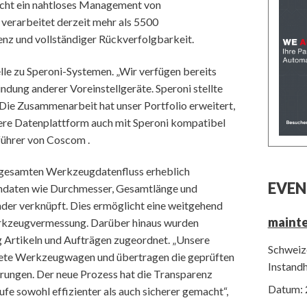
icht ein nahtloses Management von
erarbeitet derzeit mehr als 5500
nz und vollständiger Rückverfolgbarkeit.
lle zu Speroni-Systemen. „Wir verfügen bereits
ndung anderer Voreinstellgeräte. Speroni stellte
: Die Zusammenarbeit hat unser Portfolio erweitert,
sere Datenplattform auch mit Speroni kompatibel
sführer von Coscom .
 gesamten Werkzeugdatenfluss erheblich
EVEN
daten wie Durchmesser, Gesamtlänge und
der verknüpft. Dies ermöglicht eine weitgehend
maint
rkzeugvermessung. Darüber hinaus wurden
 Artikeln und Aufträgen zugeordnet. „Unsere
Schweize
eitete Werkzeugwagen und übertragen die geprüften
Instand
ungen. Der neue Prozess hat die Transparenz
Datum: 
ufe sowohl effizienter als auch sicherer gemacht“,