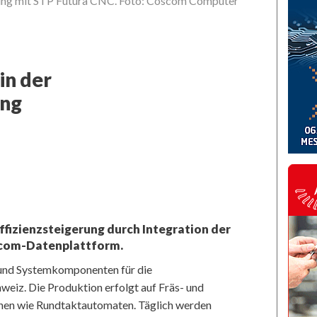
ung mit STP Futura CNC. Foto: Coscom Computer
in der
ung
Andreas Röthli
Montage eines
Einzelkompone
abgebildet. 
ffizienzsteigerung durch Integration der
oscom-Datenplattform.
und Systemkomponenten für die
eiz. Die Produktion erfolgt auf Fräs- und
nen wie Rundtaktautomaten. Täglich werden