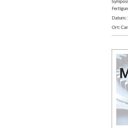
Symposiu
Fertigu
Datum: 
Ort: Ca