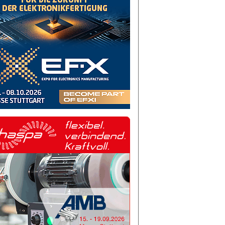
sberger, Leiter Ressourcenmanagement bei der R. Nussbaum AG, 
 Komplettwerkzeugs. Die Montageanleitung einschließlich der zu
nten ist in der Coscom-Werkzeugmanagementsoftware Tooldir
Foto: Coscom Computer GmbH