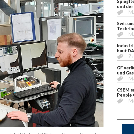
Spieglt
und der
M
Swissme
Tech-In
M
Industr
baut DA
Zu
GF verä
und Gas
M
CSEM er
People 
M