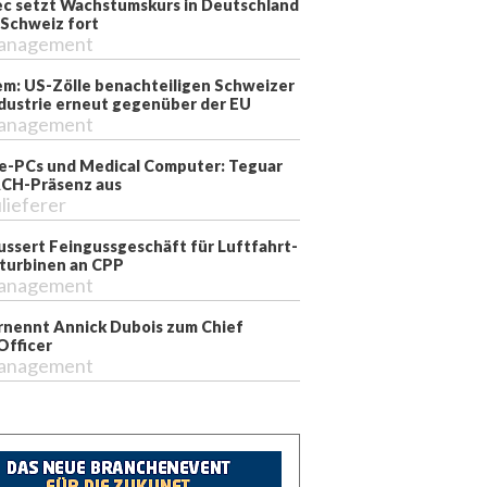
ec setzt Wachstumskurs in Deutschland
 Schweiz fort
anagement
m: US-Zölle benachteiligen Schweizer
dustrie erneut gegenüber der EU
anagement
ie-PCs und Medical Computer: Teguar
CH-Präsenz aus
lieferer
ussert Feingussgeschäft für Luftfahrt-
turbinen an CPP
anagement
nennt Annick Dubois zum Chief
Officer
anagement