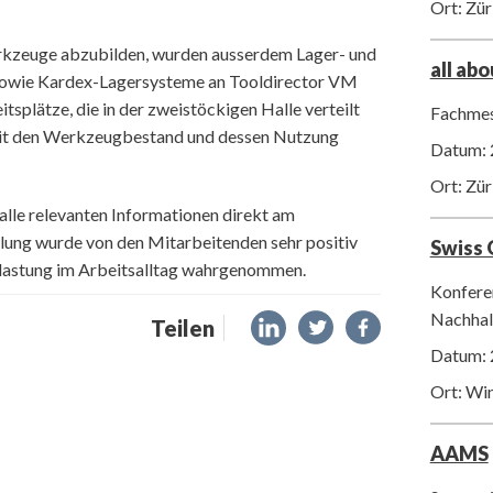
Ort: Zür
kzeuge abzubilden, wurden ausserdem Lager- und
all ab
owie Kardex-Lagersysteme an Tooldirector VM
plätze, die in der zweistöckigen Halle verteilt
Fachmes
zeit den Werkzeugbestand und dessen Nutzung
Datum: 
Ort: Zür
 alle relevanten Informationen direkt am
llung wurde von den Mitarbeitenden sehr positiv
Swiss
tlastung im Arbeitsalltag wahrgenommen.
Konfere
Nachhalt
Teilen
Datum: 
Ort: Wi
AAMS