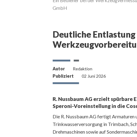
Ein Bediener bei der Werkzeugvermess
GmbH
Deutliche Entlastung 
Werkzeugvorbereit
Nussbaum AG, bei der
ießlich der zugehörigen
tware Tooldirector VM
Autor
Redaktion
Publiziert
02 Juni 2026
R. Nussbaum AG erzielt spürbare E
Speroni-Voreinstellung in die C
Die R. Nussbaum AG fertigt Armaturen 
Trinkwasserversorgung in Trimbach, Schw
Drehmaschinen sowie auf Sondermaschi