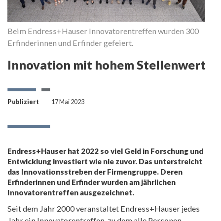
Beim Endress+Hauser Innovatorentreffen wurden 300
Dr
Erfinderinnen und Erfinder gefeiert.
d
G
Innovation mit hohem Stellenwert
Publiziert
17 Mai 2023
Endress+Hauser hat 2022 so viel Geld in Forschung und
Entwicklung investiert wie nie zuvor. Das unterstreicht
das Innovationsstreben der Firmengruppe. Deren
Erfinderinnen und Erfinder wurden am jährlichen
Innovatorentreffen ausgezeichnet.
Seit dem Jahr 2000 veranstaltet Endress+Hauser jedes
Jahr ein Innovatorentreffen, zu dem alle Personen