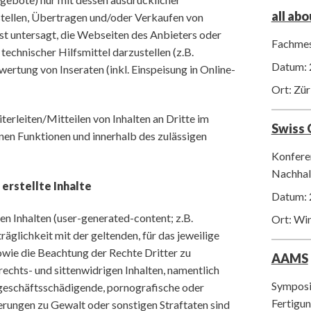
all ab
stellen, Übertragen und/oder Verkaufen von
ist untersagt, die Webseiten des Anbieters oder
Fachmes
 technischer Hilfsmittel darzustellen (z.B.
Datum: 
wertung von Inseraten (inkl. Einspeisung in Online-
Ort: Zür
terleiten/Mitteilen von Inhalten an Dritte im
Swiss
en Funktionen und innerhalb des zulässigen
Konfere
Nachhalt
 erstellte Inhalte
Datum: 
ten Inhalten (user-generated-content; z.B.
Ort: Wi
glichkeit mit der geltenden, für das jeweilige
ie die Beachtung der Rechte Dritter zu
AAMS
rechts- und sittenwidrigen Inhalten, namentlich
Symposiu
 geschäftsschädigende, pornografische oder
Fertigu
rungen zu Gewalt oder sonstigen Straftaten sind