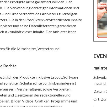
tät der Produkte nicht garantiert werden. Der
 ab. Die Verwendung derartiger Informationen und
s- und Urheberrechte des Anbieters zu erfolgen
zers. Die in den Produkten veröffentlichten Inhalte
nbieter und seine Datenlieferanten garantieren
ch Aktualität dieser Inhalte. Der Anbieter lehnt
n für die Mitarbeiter, Vertreter und
EVEN
le Rechte
maint
züglich der Produkte inklusive Layout, Software
Schweize
nd sonstigen Schutzrechte vor. Insbesondere ist
Instand
eräussern, Vervielfältigen, sowie Verbreiten,
Datum: 
en und Lizenzieren der redaktionellen und
Ort: Zür
bellen, Bilder, Videos, Grafiken, Programme und
gebote) nur mit dessen ausdrücklicher