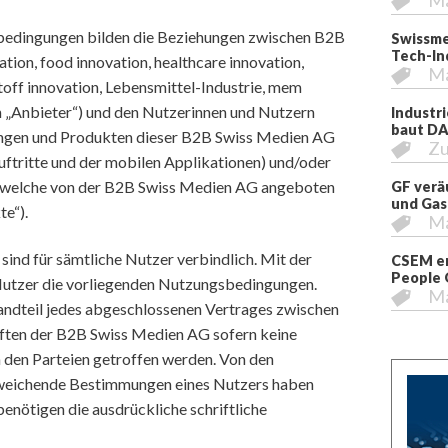
M
bedingungen bilden die Beziehungen zwischen B2B
Swissme
Tech-In
ion, food innovation, healthcare innovation,
M
off innovation, Lebensmittel-Industrie, mem
h „Anbieter“) und den Nutzerinnen und Nutzern
Industr
baut DA
tungen und Produkten dieser B2B Swiss Medien AG
Zu
ftritte und der mobilen Applikationen) und/oder
r, welche von der B2B Swiss Medien AG angeboten
GF verä
und Gas
e“).
M
ind für sämtliche Nutzer verbindlich. Mit der
CSEM er
People 
Nutzer die vorliegenden Nutzungsbedingungen.
M
andteil jedes abgeschlossenen Vertrages zwischen
ften der B2B Swiss Medien AG sofern keine
den Parteien getroffen werden. Von den
eichende Bestimmungen eines Nutzers haben
enötigen die ausdrückliche schriftliche