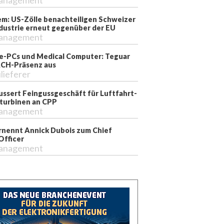
anagement
m: US-Zölle benachteiligen Schweizer
dustrie erneut gegenüber der EU
anagement
ie-PCs und Medical Computer: Teguar
CH-Präsenz aus
lieferer
ussert Feingussgeschäft für Luftfahrt-
turbinen an CPP
anagement
nennt Annick Dubois zum Chief
Officer
anagement