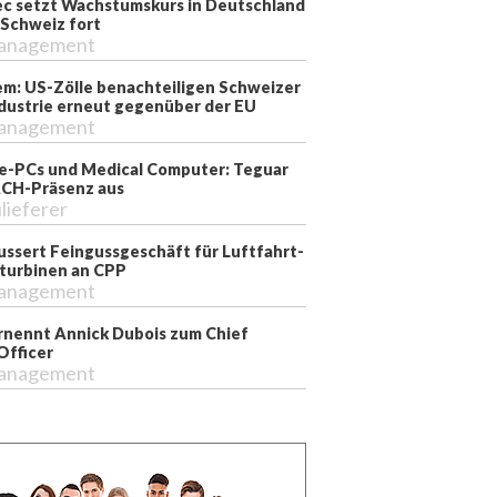
ec setzt Wachstumskurs in Deutschland
 Schweiz fort
anagement
m: US-Zölle benachteiligen Schweizer
dustrie erneut gegenüber der EU
anagement
ie-PCs und Medical Computer: Teguar
CH-Präsenz aus
lieferer
ussert Feingussgeschäft für Luftfahrt-
turbinen an CPP
anagement
nennt Annick Dubois zum Chief
Officer
anagement