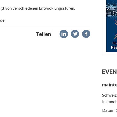
ägt von verschiedenen Entwicklungsstufen.
de
Teilen
EVEN
maint
Schweize
Instand
Datum: 