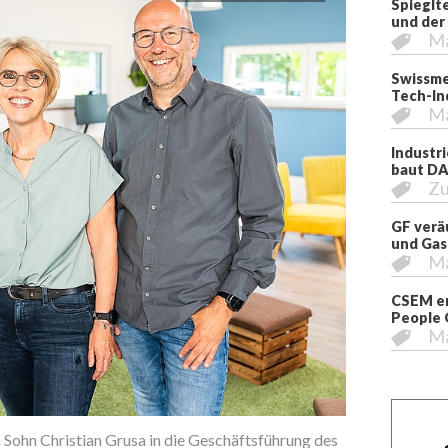
Spieglt
und der
M
Swissme
Tech-In
M
Industr
baut DA
Zu
GF verä
und Gas
M
CSEM er
People 
M
 Sohn Christian Grusa in die Geschäftsführung des