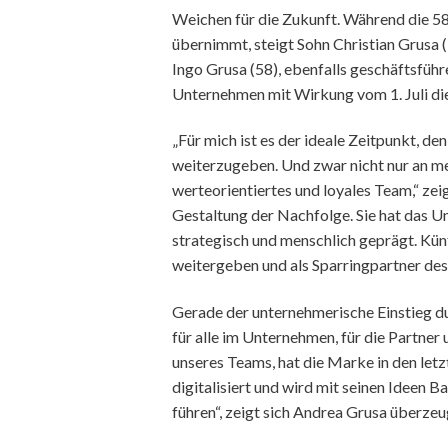
Weichen für die Zukunft. Während die 58
übernimmt, steigt Sohn Christian Grusa 
Ingo Grusa (58), ebenfalls geschäftsführ
Unternehmen mit Wirkung vom 1. Juli dies
„Für mich ist es der ideale Zeitpunkt, d
weiterzugeben. Und zwar nicht nur an me
werteorientiertes und loyales Team,“ zei
Gestaltung der Nachfolge. Sie hat das U
strategisch und menschlich geprägt. Künf
weitergeben und als Sparringpartner des
Gerade der unternehmerische Einstieg du
für alle im Unternehmen, für die Partner
unseres Teams, hat die Marke in den let
digitalisiert und wird mit seinen Ideen B
führen“, zeigt sich Andrea Grusa überzeu