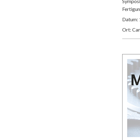
Symposiu
Fertigu
Datum: 
Ort: Ca