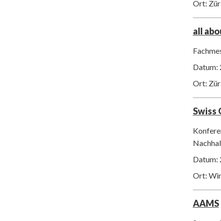
Ort: Zür
all ab
Fachmes
Datum: 
Ort: Zür
Swiss
Konfere
Nachhalt
Datum: 
Ort: Wi
AAMS