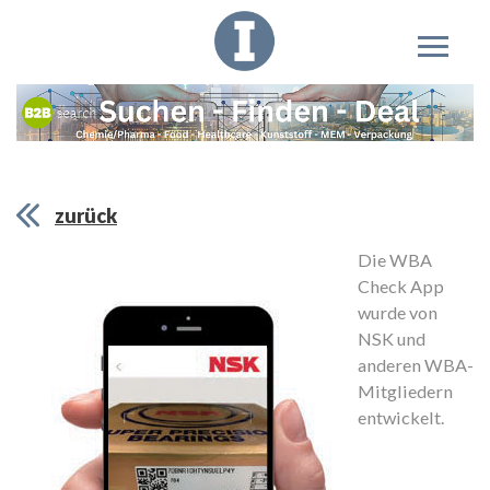
zurück
Die WBA
Check App
wurde von
NSK und
anderen WBA-
Mitgliedern
entwickelt.
M